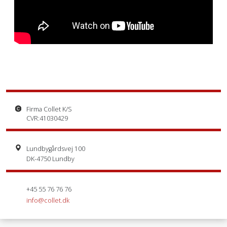
Firma Collet K/S
CVR:41030429
Lundbygårdsvej 100
DK-4750 Lundby
+45 55 76 76 76
info@collet.dk