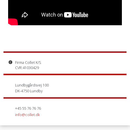
Firma Collet K/S
CVR:41030429
Lundbygårdsvej 100
DK-4750 Lundby
+45 55 76 76 76
info@collet.dk